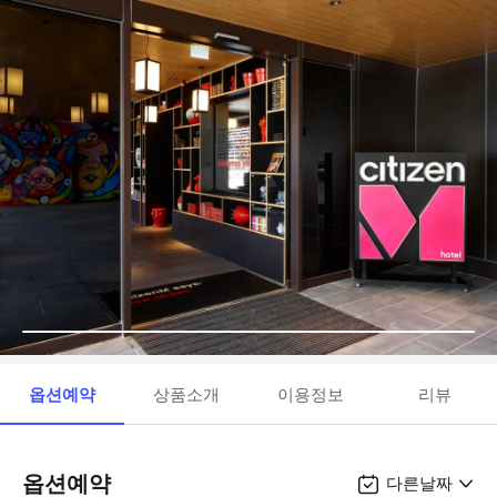
옵션예약
상품소개
이용정보
리뷰
옵션예약
다른날짜