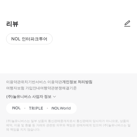
리뷰
NOL 인터파크투어
NOL
별
사
에서
점
진/
작성
높
동
된
은
영
리뷰
순
상
이용약관
위치기반서비스 이용약관
개인정보 처리방침
입니
여행자보험 가입안내
여행약관
분쟁해결기준
다.
(주)놀유니버스 사업자 정보
별
사
NOL
Triple
Interpark Global
점
진/
높
동
(주)놀유니버스
는 일부 상품의 통신판매중개자로서 통신판매의 당사자가 아니므로, 상품의
예약, 이용 및 환불 등 거래와 관련된 의무와 책임은 판매자에게 있으며
은
영
(주)놀유니버스
는 일
체 책임을 지지 않습니다.
순
상