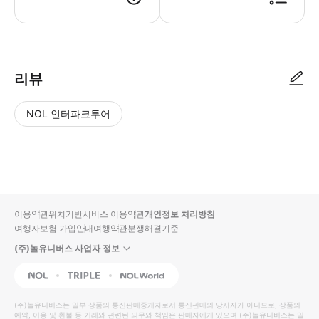
리뷰
NOL 인터파크투어
NOL
별
사
에서
점
진/
작성
높
동
된
은
영
리뷰
순
상
이용약관
위치기반서비스 이용약관
개인정보 처리방침
입니
여행자보험 가입안내
여행약관
분쟁해결기준
다.
(주)놀유니버스 사업자 정보
별
사
NOL
Triple
Interpark Global
점
진/
높
동
(주)놀유니버스
는 일부 상품의 통신판매중개자로서 통신판매의 당사자가 아니므로, 상품의
예약, 이용 및 환불 등 거래와 관련된 의무와 책임은 판매자에게 있으며
은
영
(주)놀유니버스
는 일