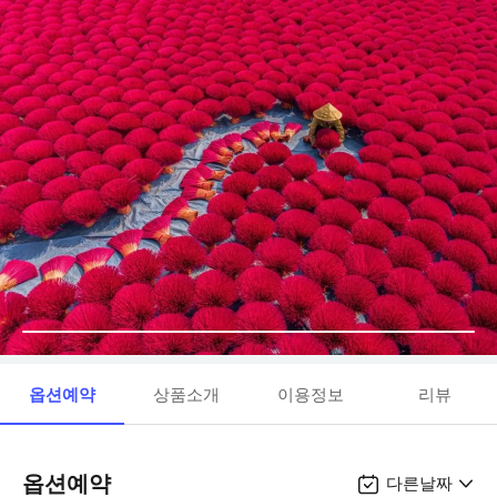
옵션예약
상품소개
이용정보
리뷰
옵션예약
다른날짜