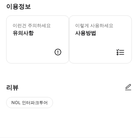
이용정보
크루즈는 에펠탑에서 시작합니다. 만 6~
이런건 주의하세요
이렇게 사용하세요
유의사항
사용방법
● 예약접수 후 확정이 되면 이용가능합니다. ● 바우처에 안내된 사용 방법
리뷰
NOL 인터파크투어
NOL
별
사
에서
점
진/
작성
높
동
된