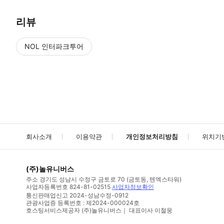
리뷰
NOL 인터파크투어
NOL
에서 작성된 리뷰 입니다.
별점 높은순
별점 높은순
회사소개
이용약관
개인정보처리방침
위치기
(주)놀유니버스
주소
경기도 성남시 수정구 금토로 70 (금토동, 텐엑스타워)
사업자등록번호
824-81-02515
사업자정보확인
통신판매업신고
2024-성남수정-0912
관광사업증 등록번호 : 제2024-000024호
호스팅서비스제공자 (주)놀유니버스｜ 대표이사 이철웅