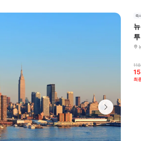
즉
뉴
투
118
15
최