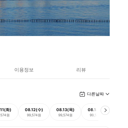
이용정보
리뷰
다른날짜
.11(화)
08.12(수)
08.13(목)
08.14(금)
08.
,574원
99,574원
99,574원
99,574원
99,