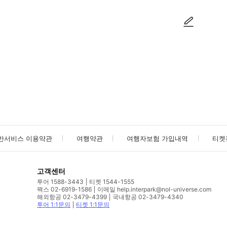
사진/동영상
사진/동영상
반서비스 이용약관
여행약관
여행자보험 가입내역
티켓
고객센터
투어 1588-3443
티켓 1544-1555
팩스 02-6919-1586
이메일 help.interpark@nol-universe.com
해외항공 02-3479-4399
국내항공 02-3479-4340
투어 1:1문의
티켓 1:1문의