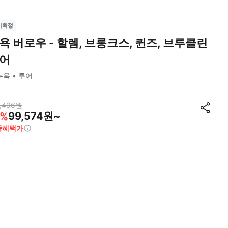
시확정
욕 버로우 - 할렘, 브롱크스, 퀸즈, 브루클린
어
뉴욕
투어
,496
원
99,574원~
%
종혜택가