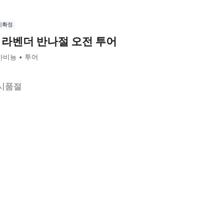
시확정
 라벤더 반나절 오전 투어
아비뇽
투어
시품절