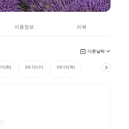
이용정보
리뷰
다른날짜
.11(화)
08.12(수)
08.13(목)
-
-
-