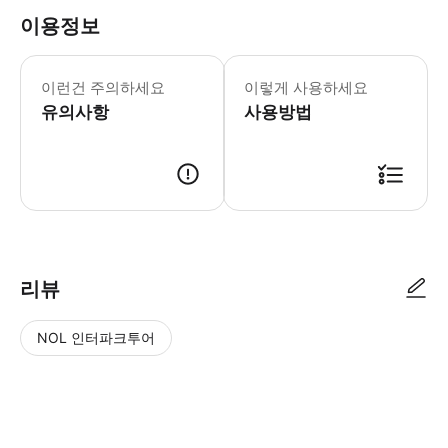
이용정보
- 수하물 정보 * 표준 수하물 기준: 6
- 이용요건 * 공지: 영유아 및 아동도
이런건 주의하세요
이렇게 사용하세요
- 추가정보 * 아동용 카시트 1개는 탑
유의사항
- 예약확정 * 예약 후 확정 여부를 
사용방법
- 예약 조건 및 유의사항 * 모든 탑승
* 분 레이 픽업 장소 분 레이 픽업 장
리뷰
NOL 인터파크투어
NOL
별
사
에서
점
진/
작성
높
동
된