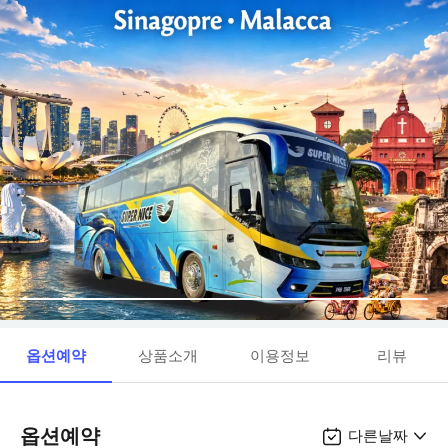
옵션예약
상품소개
이용정보
리뷰
옵션예약
다른날짜