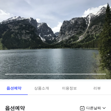
옵션예약
상품소개
이용정보
리뷰
옵션예약
다른날짜