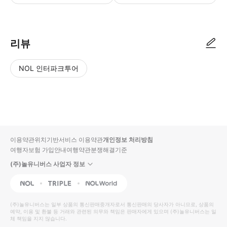
리뷰
NOL 인터파크투어
NOL
별
사
에서
점
진/
작성
높
동
된
은
영
리뷰
순
상
이용약관
위치기반서비스 이용약관
개인정보 처리방침
입니
여행자보험 가입안내
여행약관
분쟁해결기준
다.
(주)놀유니버스 사업자 정보
별
사
NOL
Triple
Interpark Global
점
진/
높
동
(주)놀유니버스
는 일부 상품의 통신판매중개자로서 통신판매의 당사자가 아니므로, 상품의
예약, 이용 및 환불 등 거래와 관련된 의무와 책임은 판매자에게 있으며
은
영
(주)놀유니버스
는 일
체 책임을 지지 않습니다.
순
상