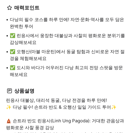
매력포인트
다낭의 필수 코스를 하루 만에! 자연·문화·역사를 모두 담은
완벽한 투어
✅ 린응사에서 웅장한 대불상과 사찰의 평화로운 분위기를
감상해보세요
✅ 오행산(마블 마운틴)에서 동굴 탐험과 신비로운 자연 절
경을 체험해보세요
✅ 도시와 바다가 어우러진 다낭 최고의 전망 스팟을 방문
해보세요
상품설명
린응사 대불상, 대리석 동굴, 다낭 전경을 하루 만에!
✨ 다낭 필수! 손트라 반도 & 오행산 일일 가이드 투어✨
🛕 손트라 반도 린응사(Linh Ung Pagoda): 거대한 관음상과
평화로운 사찰 풍경 감상