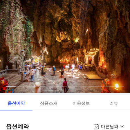
옵션예약
상품소개
이용정보
리뷰
옵션예약
다른날짜