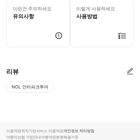
- 최소 4인이어야 진행가능합니다. - 
이런건 주의하세요
이렇게 사용하세요
유의사항
사용방법
- 투어 일정 전에 투어 이메일이 예약자 이메일로 발송됩니다. - 집합 장소
리뷰
NOL 인터파크투어
NOL
별
사
에서
점
진/
작성
높
동
된
은
영
리뷰
순
상
이용약관
위치기반서비스 이용약관
개인정보 처리방침
입니
여행자보험 가입안내
여행약관
분쟁해결기준
다.