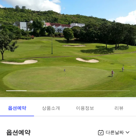
옵션예약
상품소개
이용정보
리뷰
옵션예약
다른날짜