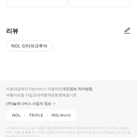
[예약 안내] 1. 원하는 날짜와 티업시간을 지정해 주세요. - 티업 시간은 원
리뷰
NOL 인터파크투어
NOL
별
사
에서
점
진/
작성
높
동
된
은
영
리뷰
순
상
이용약관
위치기반서비스 이용약관
개인정보 처리방침
입니
여행자보험 가입안내
여행약관
분쟁해결기준
다.
(주)놀유니버스 사업자 정보
별
사
NOL
Triple
Interpark Global
점
진/
높
동
(주)놀유니버스
는 일부 상품의 통신판매중개자로서 통신판매의 당사자가 아니므로, 상품의
예약, 이용 및 환불 등 거래와 관련된 의무와 책임은 판매자에게 있으며
은
영
(주)놀유니버스
는 일
체 책임을 지지 않습니다.