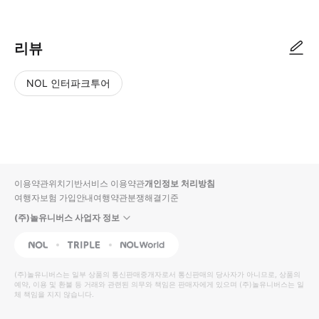
리뷰
NOL 인터파크투어
NOL
별
사
에서
점
진/
작성
높
동
된
은
영
리뷰
순
상
이용약관
위치기반서비스 이용약관
개인정보 처리방침
입니
여행자보험 가입안내
여행약관
분쟁해결기준
다.
(주)놀유니버스 사업자 정보
별
사
NOL
Triple
Interpark Global
점
진/
높
동
(주)놀유니버스
는 일부 상품의 통신판매중개자로서 통신판매의 당사자가 아니므로, 상품의
예약, 이용 및 환불 등 거래와 관련된 의무와 책임은 판매자에게 있으며
은
영
(주)놀유니버스
는 일
체 책임을 지지 않습니다.
순
상