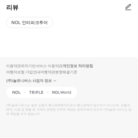
리뷰
NOL 인터파크투어
NOL
별
사
에서
점
진/
작성
높
동
된
은
영
리뷰
순
상
이용약관
위치기반서비스 이용약관
개인정보 처리방침
입니
여행자보험 가입안내
여행약관
분쟁해결기준
다.
(주)놀유니버스 사업자 정보
별
사
NOL
Triple
Interpark Global
점
진/
높
동
(주)놀유니버스
는 일부 상품의 통신판매중개자로서 통신판매의 당사자가 아니므로, 상품의
예약, 이용 및 환불 등 거래와 관련된 의무와 책임은 판매자에게 있으며
은
영
(주)놀유니버스
는 일
체 책임을 지지 않습니다.
순
상