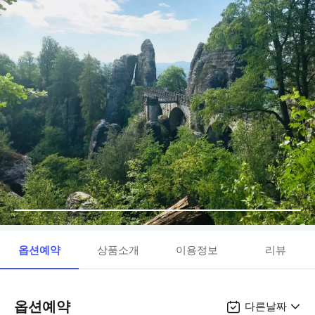
옵션예약
상품소개
이용정보
리뷰
옵션예약
다른날짜