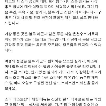
체크인 시 스파 공간에 대한 브리핑과 서비스를 즐기는 가장
좋은 방법에 대한 설명을 들으며 체험을 시작하세요. 그런 다
음 수건, 목욕 가운, 슬리퍼, 블루 라군 스킨케어 어메니티가 구
비된 대형 샤워 및 건조 공간이 포함된 개인 탈의실로 안내해
드립니다.
가장 좋은 곳은 블루 라군과 같은 푸른 지열 온천수로 가득하
지만 인파가 없는 리트리트 라군입니다. 이곳에서 몸을 담그고
긴장을 풀고 원하는 음료를 주문하며 평온함을 만끽할 수 있습
니다.
여행의 정점은 블루 라군의 변화하는 요소인 실리카, 해조류,
미네랄과 상호 작용하는 웰빙 사이클인 블루 라군 리추얼입니
다. 소금 스크럽, 인기 있는 실리카 머드 마스크, 강력한 효과가
있는 조류 마스크, 블루 라군 스킨케어의 영양이 풍부한 페이
스 및 바디 오일로 구성된 전신 셀프 트리트먼트 세션을 즐겨
보세요.
스파 레스토랑의 제철 메뉴는 신선한 현지 식재료로 만든 가볍
고 영양가 있는 식사를 제공합니다. 진정한 영양의 장소인 스