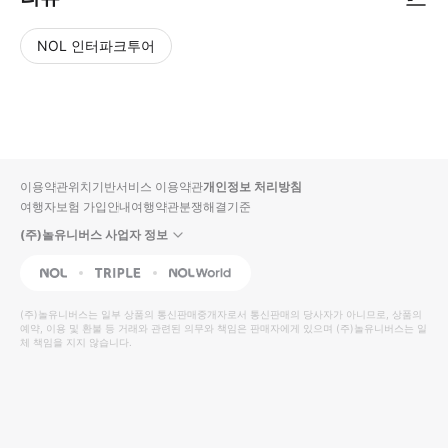
NOL 인터파크투어
NOL
별
사
에서
점
진/
작성
높
동
된
은
영
리뷰
순
상
이용약관
위치기반서비스 이용약관
개인정보 처리방침
입니
여행자보험 가입안내
여행약관
분쟁해결기준
다.
(주)놀유니버스 사업자 정보
별
사
NOL
Triple
Interpark Global
점
진/
높
동
(주)놀유니버스
는 일부 상품의 통신판매중개자로서 통신판매의 당사자가 아니므로, 상품의
예약, 이용 및 환불 등 거래와 관련된 의무와 책임은 판매자에게 있으며
은
영
(주)놀유니버스
는 일
체 책임을 지지 않습니다.
순
상