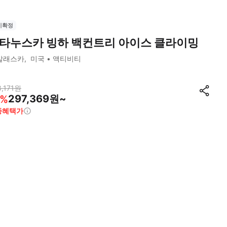
시확정
타누스카 빙하 백컨트리 아이스 클라이밍
알래스카
미국
액티비티
,171
원
297,369원~
%
종혜택가