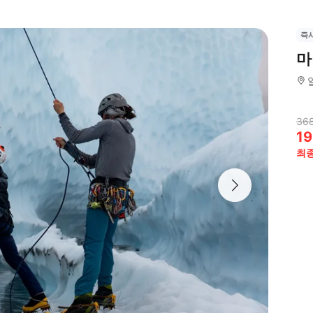
즉
마
368
19
최