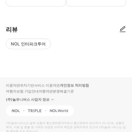
리뷰
NOL 인터파크투어
NOL
별
사
에서
점
진/
작성
높
동
된
은
영
리뷰
순
상
이용약관
위치기반서비스 이용약관
개인정보 처리방침
입니
여행자보험 가입안내
여행약관
분쟁해결기준
다.
(주)놀유니버스 사업자 정보
별
사
NOL
Triple
Interpark Global
점
진/
높
동
(주)놀유니버스
는 일부 상품의 통신판매중개자로서 통신판매의 당사자가 아니므로, 상품의
예약, 이용 및 환불 등 거래와 관련된 의무와 책임은 판매자에게 있으며
은
영
(주)놀유니버스
는 일
체 책임을 지지 않습니다.