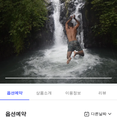
옵션예약
상품소개
이용정보
리뷰
옵션예약
다른날짜