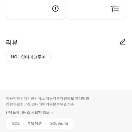
리뷰
NOL 인터파크투어
NOL
별
사
에서
점
진/
작성
높
동
된
은
영
리뷰
순
상
이용약관
위치기반서비스 이용약관
개인정보 처리방침
입니
여행자보험 가입안내
여행약관
분쟁해결기준
다.
(주)놀유니버스 사업자 정보
별
사
NOL
Triple
Interpark Global
점
진/