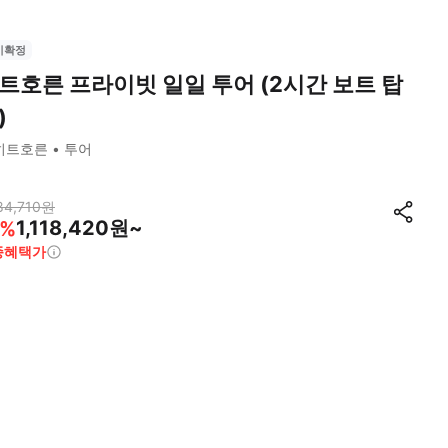
시확정
트호른 프라이빗 일일 투어 (2시간 보트 탑
)
히트호른
투어
84,710
원
1,118,420원~
%
종혜택가