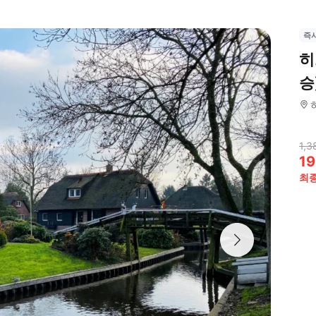
즉
히
승
1,3
19
최