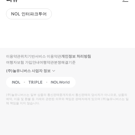
NOL 인터파크투어
NOL
별
사
에서
점
진/
작성
높
동
된
은
영
리뷰
순
상
이용약관
위치기반서비스 이용약관
개인정보 처리방침
입니
여행자보험 가입안내
여행약관
분쟁해결기준
다.
(주)놀유니버스 사업자 정보
별
사
NOL
Triple
Interpark Global
점
진/
높
동
(주)놀유니버스
는 일부 상품의 통신판매중개자로서 통신판매의 당사자가 아니므로, 상품의
예약, 이용 및 환불 등 거래와 관련된 의무와 책임은 판매자에게 있으며
은
영
(주)놀유니버스
는 일
체 책임을 지지 않습니다.
순
상