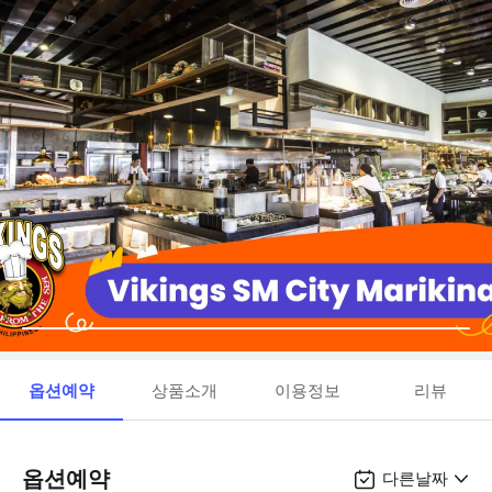
옵션예약
상품소개
이용정보
리뷰
옵션예약
다른날짜