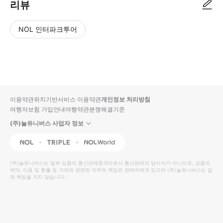
리뷰
NOL 인터파크투어
NOL
별
사
에서
점
진/
작성
높
동
된
은
영
리뷰
순
상
이용약관
위치기반서비스 이용약관
개인정보 처리방침
입니
여행자보험 가입안내
여행약관
분쟁해결기준
다.
(주)놀유니버스 사업자 정보
별
사
NOL
Triple
Interpark Global
점
진/
높
동
(주)놀유니버스
는 일부 상품의 통신판매중개자로서 통신판매의 당사자가 아니므로, 상품의
예약, 이용 및 환불 등 거래와 관련된 의무와 책임은 판매자에게 있으며
은
영
(주)놀유니버스
는 일
체 책임을 지지 않습니다.
순
상