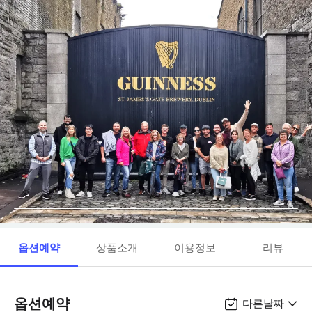
옵션예약
상품소개
이용정보
리뷰
옵션예약
다른날짜