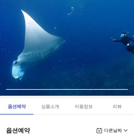
옵션예약
상품소개
이용정보
리뷰
옵션예약
다른날짜