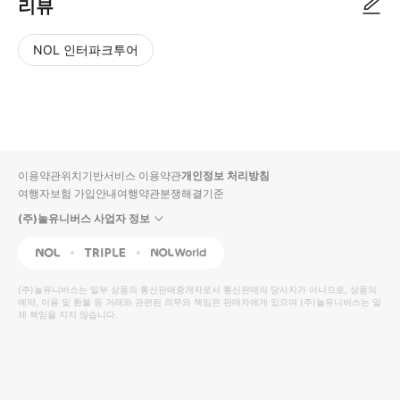
리뷰
NOL 인터파크투어
NOL
별
사
에서
점
진/
작성
높
동
된
은
영
리뷰
순
상
이용약관
위치기반서비스 이용약관
개인정보 처리방침
입니
여행자보험 가입안내
여행약관
분쟁해결기준
다.
(주)놀유니버스 사업자 정보
별
사
NOL
Triple
Interpark Global
점
진/
높
동
(주)놀유니버스
는 일부 상품의 통신판매중개자로서 통신판매의 당사자가 아니므로, 상품의
예약, 이용 및 환불 등 거래와 관련된 의무와 책임은 판매자에게 있으며
은
영
(주)놀유니버스
는 일
체 책임을 지지 않습니다.
순
상