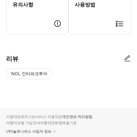
유의사항
사용방법
● 예약접수 후 확정이 되면 이용가능합니다. ● 바우처에 안내된 사용 방법
리뷰
NOL 인터파크투어
NOL
별
사
에서
점
진/
작성
높
동
된
은
영
리뷰
순
상
이용약관
위치기반서비스 이용약관
개인정보 처리방침
입니
여행자보험 가입안내
여행약관
분쟁해결기준
다.
(주)놀유니버스 사업자 정보