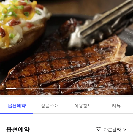
옵션예약
상품소개
이용정보
리뷰
옵션예약
다른날짜