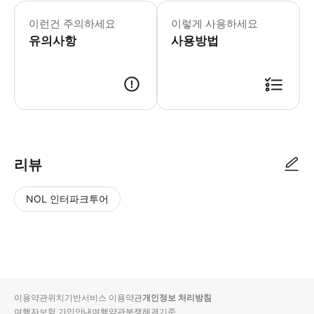
- 차량 고장 등 회사의 관리 범위 내 
이런건 주의하세요
이렇게 사용하세요
유의사항
사용방법
리뷰
NOL 인터파크투어
NOL
별
사
에서
점
진/
작성
높
동
된
은
영
리뷰
순
상
이용약관
위치기반서비스 이용약관
개인정보 처리방침
입니
여행자보험 가입안내
여행약관
분쟁해결기준