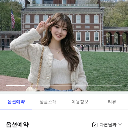
옵션예약
상품소개
이용정보
리뷰
옵션예약
다른날짜