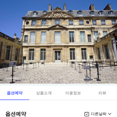
옵션예약
상품소개
이용정보
리뷰
옵션예약
다른날짜