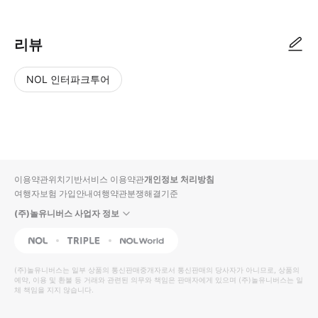
리뷰
NOL 인터파크투어
NOL
별
사
에서
점
진/
작성
높
동
된
은
영
리뷰
순
상
이용약관
위치기반서비스 이용약관
개인정보 처리방침
입니
여행자보험 가입안내
여행약관
분쟁해결기준
다.
(주)놀유니버스 사업자 정보
별
사
NOL
Triple
Interpark Global
점
진/
높
동
(주)놀유니버스
는 일부 상품의 통신판매중개자로서 통신판매의 당사자가 아니므로, 상품의
예약, 이용 및 환불 등 거래와 관련된 의무와 책임은 판매자에게 있으며
은
영
(주)놀유니버스
는 일
체 책임을 지지 않습니다.
순
상