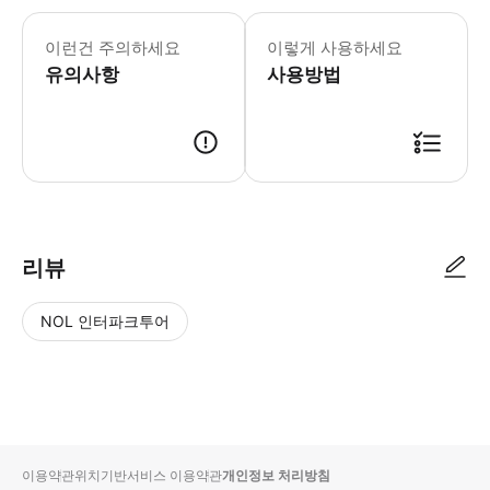
무료 입장: 다음 증명서 중 하나를 제시하
이런건 주의하세요
이렇게 사용하세요
유의사항
사용방법
여러 장의 티켓을 구매하여 개별 관람을 하실 경우, 귀하와 동행인은 각각 별도
리뷰
NOL 인터파크투어
NOL
별
사
에서
점
진/
작성
높
동
된
은
영
리뷰
순
상
이용약관
위치기반서비스 이용약관
개인정보 처리방침
입니