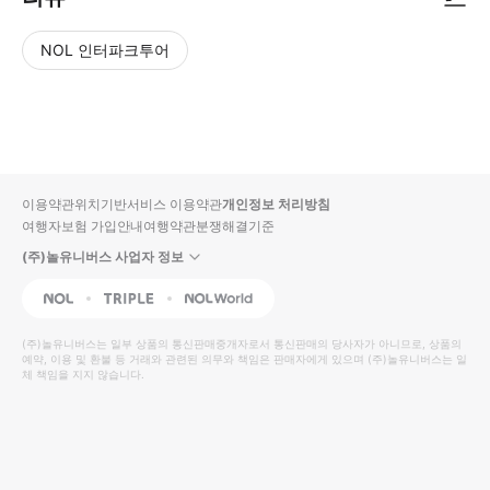
NOL 인터파크투어
NOL
별
사
에서
점
진/
작성
높
동
된
은
영
리뷰
순
상
이용약관
위치기반서비스 이용약관
개인정보 처리방침
입니
여행자보험 가입안내
여행약관
분쟁해결기준
다.
(주)놀유니버스 사업자 정보
별
사
NOL
Triple
Interpark Global
점
진/
높
동
(주)놀유니버스
는 일부 상품의 통신판매중개자로서 통신판매의 당사자가 아니므로, 상품의
예약, 이용 및 환불 등 거래와 관련된 의무와 책임은 판매자에게 있으며
은
영
(주)놀유니버스
는 일
체 책임을 지지 않습니다.
순
상