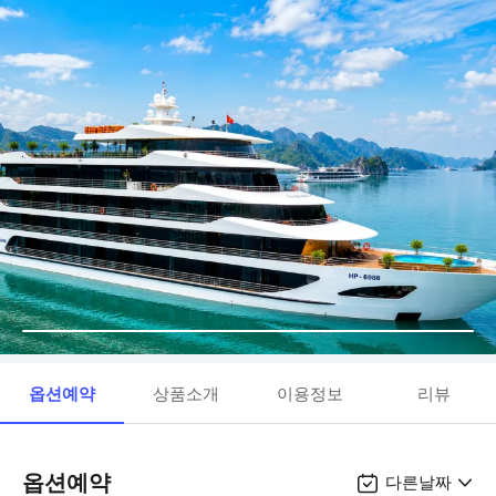
옵션예약
상품소개
이용정보
리뷰
옵션예약
다른날짜