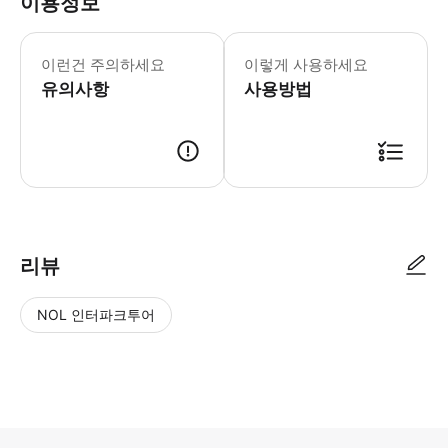
이용정보
- Tips: * 현지인의 거주 지역을 
이런건 주의하세요
이렇게 사용하세요
유의사항
사용방법
리뷰
NOL 인터파크투어
NOL
별
사
에서
점
진/
작성
높
동
된
은
영
리뷰