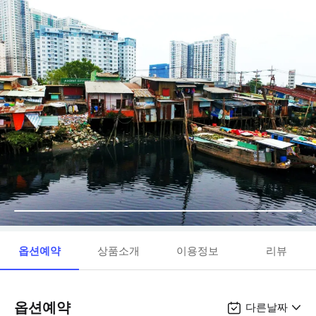
옵션예약
상품소개
이용정보
리뷰
옵션예약
다른날짜