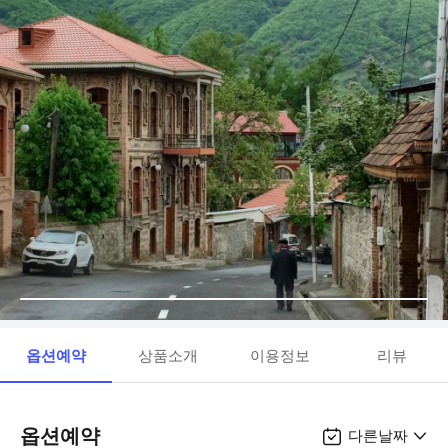
옵션예약
상품소개
이용정보
리뷰
옵션예약
다른날짜