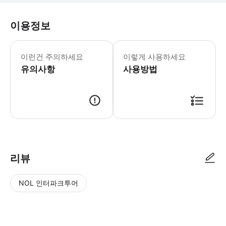
이용정보
▶바쿠 출발: 가이드와 함께하는 셰키 투어
▶바쿠 셰키 칸 궁전 종일 역사 투어 - 
이런건 주의하세요
이렇게 사용하세요
유의사항
사용방법
리뷰
NOL 인터파크투어
NOL
별
사
에서
점
진/