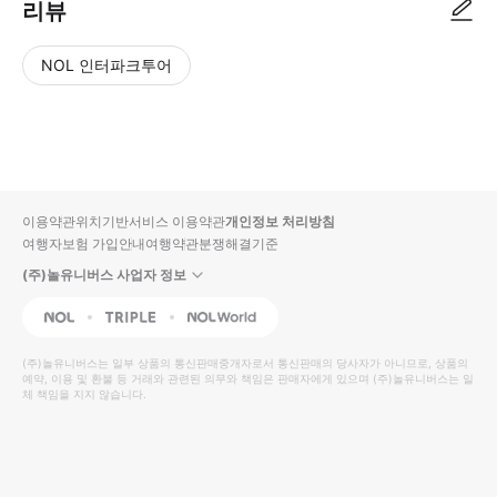
리뷰
NOL 인터파크투어
NOL
별
사
에서
점
진/
작성
높
동
된
은
영
리뷰
순
상
이용약관
위치기반서비스 이용약관
개인정보 처리방침
입니
여행자보험 가입안내
여행약관
분쟁해결기준
다.
(주)놀유니버스 사업자 정보
별
사
NOL
Triple
Interpark Global
점
진/
높
동
(주)놀유니버스
는 일부 상품의 통신판매중개자로서 통신판매의 당사자가 아니므로, 상품의
예약, 이용 및 환불 등 거래와 관련된 의무와 책임은 판매자에게 있으며
은
영
(주)놀유니버스
는 일
체 책임을 지지 않습니다.
순
상