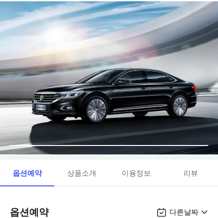
옵션예약
상품소개
이용정보
리뷰
옵션예약
다른날짜