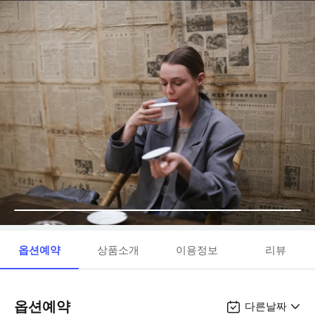
옵션예약
상품소개
이용정보
리뷰
옵션예약
다른날짜