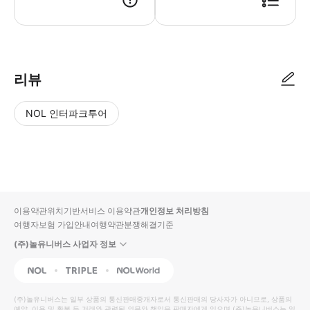
● 예약접수 후 확정이 되면 이용가능합니다. ● 바우처에 안내된 사용 방법
리뷰
NOL 인터파크투어
NOL
별
사
에서
점
진/
작성
높
동
된
은
영
리뷰
순
상
이용약관
위치기반서비스 이용약관
개인정보 처리방침
입니
여행자보험 가입안내
여행약관
분쟁해결기준
다.
(주)놀유니버스 사업자 정보
별
사
NOL
Triple
Interpark Global
점
진/
높
동
(주)놀유니버스
는 일부 상품의 통신판매중개자로서 통신판매의 당사자가 아니므로, 상품의
예약, 이용 및 환불 등 거래와 관련된 의무와 책임은 판매자에게 있으며
(주)놀유니버스
는 일