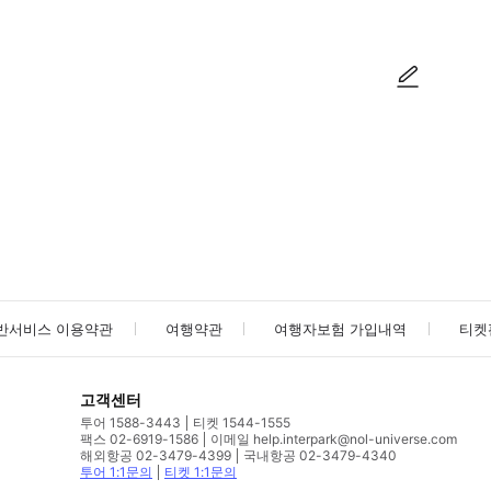
사진/동영상
사진/동영상
반서비스 이용약관
여행약관
여행자보험 가입내역
티켓
고객센터
투어 1588-3443
티켓 1544-1555
팩스 02-6919-1586
이메일 help.interpark@nol-universe.com
해외항공 02-3479-4399
국내항공 02-3479-4340
투어 1:1문의
티켓 1:1문의