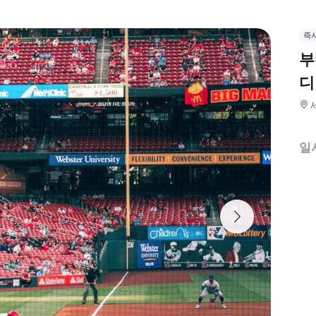
즉
부
디
일