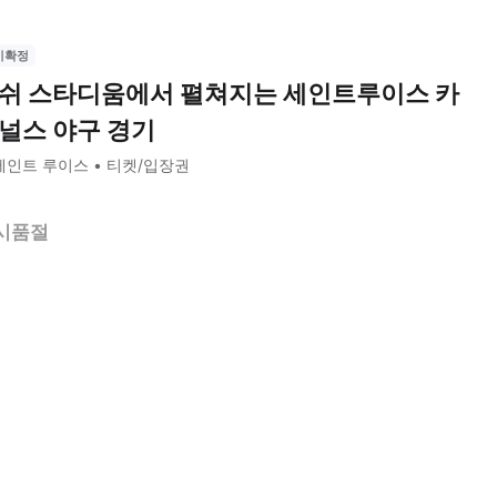
시확정
쉬 스타디움에서 펼쳐지는 세인트루이스 카
널스 야구 경기
세인트 루이스
티켓/입장권
시품절