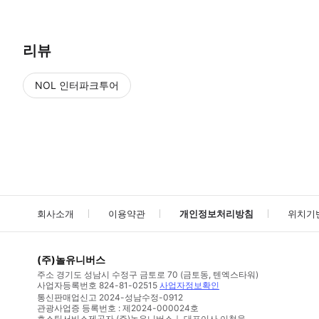
리뷰
NOL 인터파크투어
NOL
에서 작성된 리뷰 입니다.
별점 높은순
별점 높은순
회사소개
이용약관
개인정보처리방침
위치기
(주)놀유니버스
주소
경기도 성남시 수정구 금토로 70 (금토동, 텐엑스타워)
사업자등록번호
824-81-02515
사업자정보확인
통신판매업신고
2024-성남수정-0912
관광사업증 등록번호 : 제2024-000024호
호스팅서비스제공자 (주)놀유니버스｜ 대표이사 이철웅