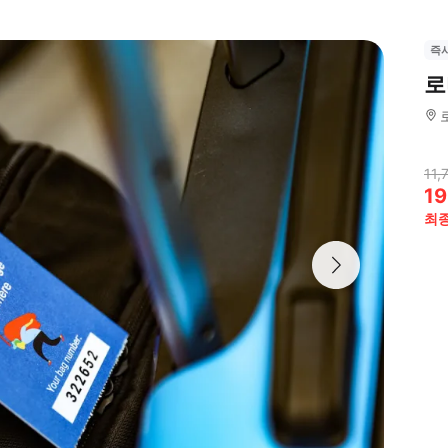
즉
로
11,
19
최