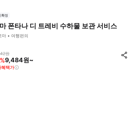
시확정
마 폰타나 디 트레비 수하물 보관 서비스
로마
여행편의
742
원
9,484원~
%
종혜택가