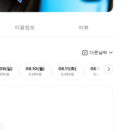
이용정보
리뷰
다른날짜
.09(일)
08.10(월)
08.11(화)
08.12(수)
08.
,484원
9,484원
9,484원
9,484원
9,