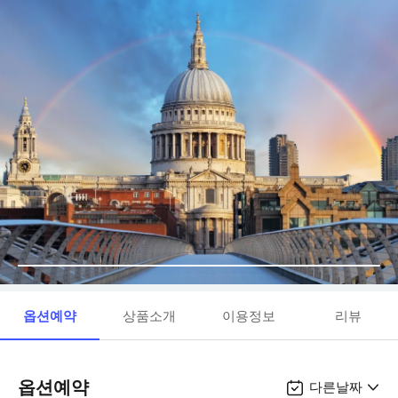
옵션예약
상품소개
이용정보
리뷰
옵션예약
다른날짜