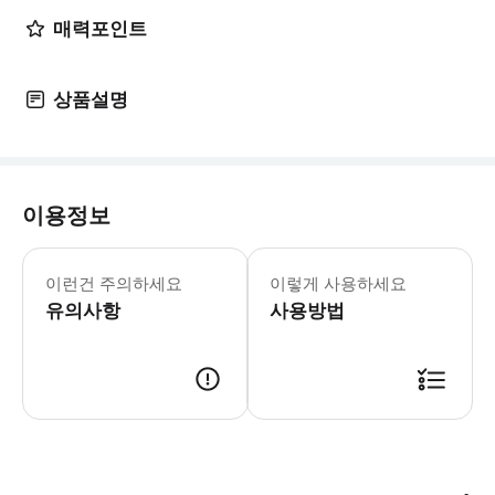
매력포인트
상품설명
이용정보
세인트 폴 대성당은 현재 예배가 진행되
성 바울 대성당을 방문해 대성당 내부,
이런건 주의하세요
이렇게 사용하세요
휴무일: 일요일 2026년 3월 15일-
유의사항
* 웰링턴 공작, 윈스턴 처칠 등 영국
사용방법
- Tips: