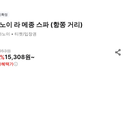
시확정
노이 라 메종 스파 (항쫑 거리)
하노이
티켓/입장권
953
원
15,308원~
%
종혜택가