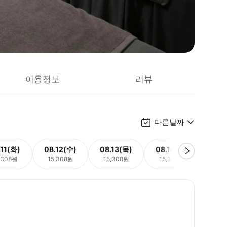
이용정보
리뷰
다른날짜
.11(화)
08.12(수)
08.13(목)
08.14(금)
08.
,308원
15,308원
15,308원
15,308원
15,