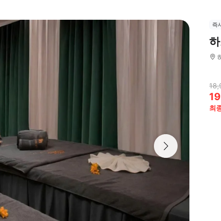
즉
하
18,
19
최