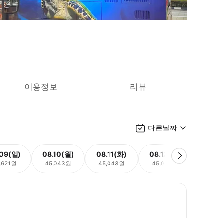
이용정보
리뷰
다른날짜
.09(일)
08.10(월)
08.11(화)
08.12(수)
08.
,621원
45,043원
45,043원
45,043원
45,