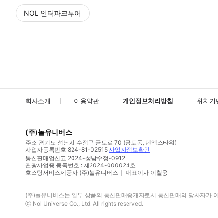
NOL 인터파크투어
NOL
에서 작성된 리뷰 입니다.
별점 높은순
별점 높은순
회사소개
이용약관
개인정보처리방침
위치기
(주)놀유니버스
주소
경기도 성남시 수정구 금토로 70 (금토동, 텐엑스타워)
사업자등록번호
824-81-02515
사업자정보확인
통신판매업신고
2024-성남수정-0912
관광사업증 등록번호 : 제2024-000024호
호스팅서비스제공자 (주)놀유니버스｜ 대표이사 이철웅
(주)놀유니버스
는 일부 상품의 통신판매중개자로서 통신판매의 당사자가 아니
ⓒ
Nol Universe Co
., Ltd. All rights reserved.