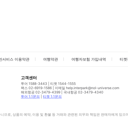
사진/동영상
사진/동영상
반서비스 이용약관
여행약관
여행자보험 가입내역
티켓
고객센터
투어 1588-3443
티켓 1544-1555
팩스 02-6919-1586
이메일 help.interpark@nol-universe.com
해외항공 02-3479-4399
국내항공 02-3479-4340
투어 1:1문의
티켓 1:1문의
므로, 상품의 예약, 이용 및 환불 등 거래와 관련된 의무와 책임은 판매자에게 있으