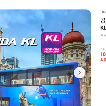
즉
콤
K
54,
16
최