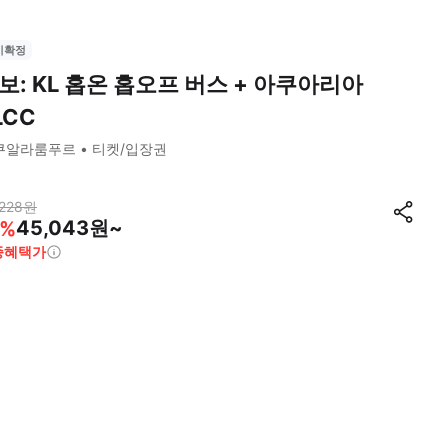
시확정
보: KL 홉온 홉오프 버스 + 아쿠아리아
LCC
쿠알라룸푸르
티켓/입장권
228
원
45,043원~
%
종혜택가