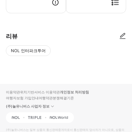
● 예약접수 후 확정이 되면 이용가능합니다. ● 바우처에 안내된 사용 방법
리뷰
NOL 인터파크투어
NOL
별
사
에서
점
진/
작성
높
동
된
은
영
리뷰
순
상
이용약관
위치기반서비스 이용약관
개인정보 처리방침
입니
여행자보험 가입안내
여행약관
분쟁해결기준
다.
(주)놀유니버스 사업자 정보
별
사
NOL
Triple
Interpark Global
점
진/
높
동
(주)놀유니버스
는 일부 상품의 통신판매중개자로서 통신판매의 당사자가 아니므로, 상품의