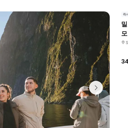
즉
밀
모
S
3