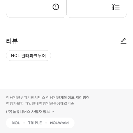
리뷰
NOL 인터파크투어
NOL
별
사
에서
점
진/
작성
높
동
된
은
영
리뷰
순
상
이용약관
위치기반서비스 이용약관
개인정보 처리방침
입니
여행자보험 가입안내
여행약관
분쟁해결기준
다.
(주)놀유니버스 사업자 정보
별
사
NOL
Triple
Interpark Global
점
진/