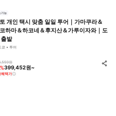
소가능
토 개인 택시 맞춤 일일 투어｜가마쿠라＆
코하마＆하코네＆후지산＆가루이자와｜도
 출발
도쿄
투어
4,559
원
399,452원~
%
종혜택가