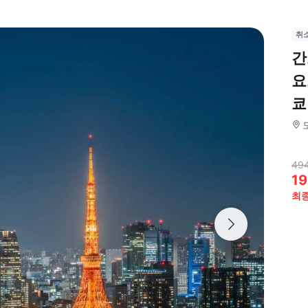
취
간
요
쿄
49
19
최