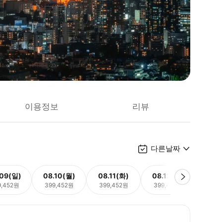
이용정보
리뷰
다른날짜
.09(일)
08.10(월)
08.11(화)
08.12(수)
08.
9,452원
399,452원
399,452원
399,452원
399