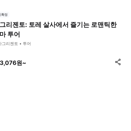
시확정
그리젠토: 토레 살사에서 즐기는 로맨틱한
마 투어
아그리젠토
투어
23,076원~