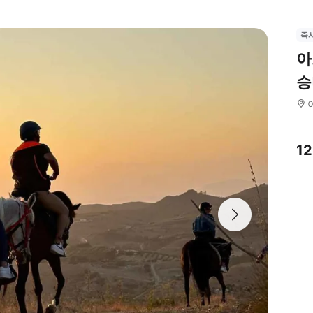
즉
아
승
1