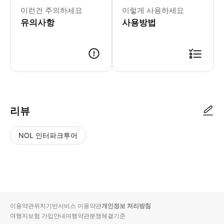
이런건 주의하세요
이렇게 사용하세요
유의사항
사용방법
리뷰
NOL 인터파크투어
NOL
별
사
에서
점
진/
작성
높
동
된
은
영
리뷰
순
상
이용약관
위치기반서비스 이용약관
개인정보 처리방침
입니
여행자보험 가입안내
여행약관
분쟁해결기준
다.