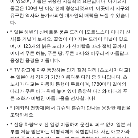
이 있으며, 이들은 귀중한 지질학적 표본입니다. 아키요시
동굴은 100만 년 이상 전에 형성되었으며, 이곳에서 지구의
유구한 역사와 불가사의한 대자연의 매력을 느낄 수 있습니
다.
* 일본 해변의 신비로운 붉은 도리이 [모토노스미 이나리 신
사]를 거닐어 보세요. 끝없이 이어지는 도리이 터널이 있으
며, 이 123개의 붉은 도리이가 산비탈을 따라 절벽 끝까지
이어져 푸른 하늘, 푸른 땅, 푸른 바다와 어우러져 아름답고
웅장한 풍경을 이룹니다.
* TV 광고에 자주 등장하는 인기 절경 다리 [츠노시마 대교]
는 일본에서 경치가 가장 아름다운 다리 중 하나입니다. 츠
노시마 대교는 자동차 통행이 무료이며, 1780미터 길이의
다리가 푸른 바다 위에 놓여 있어 웅장한 다리와 바다의 푸
른 조화가 비범한 아름다움을 선사합니다!
* [메카리 전망대]에서 규슈와 혼슈가 만나는 웅장한 해협을
조망하세요.
* 전용 차량으로 전 일정 이동하여 운전의 피로 없이 일본 서
부를 처음 방문하는 여행객에게 적합합니다. 사진 애호가와