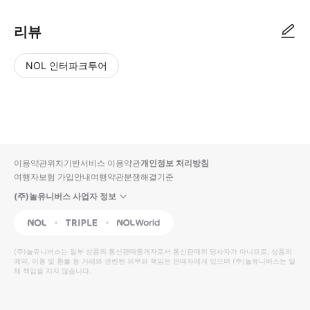
리뷰
NOL 인터파크투어
NOL
별
사
에서
점
진/
작성
높
동
된
은
영
리뷰
순
상
이용약관
위치기반서비스 이용약관
개인정보 처리방침
입니
여행자보험 가입안내
여행약관
분쟁해결기준
다.
(주)놀유니버스 사업자 정보
별
사
NOL
Triple
Interpark Global
점
진/
높
동
(주)놀유니버스
는 일부 상품의 통신판매중개자로서 통신판매의 당사자가 아니므로, 상품의
예약, 이용 및 환불 등 거래와 관련된 의무와 책임은 판매자에게 있으며
은
영
(주)놀유니버스
는 일
체 책임을 지지 않습니다.
순
상