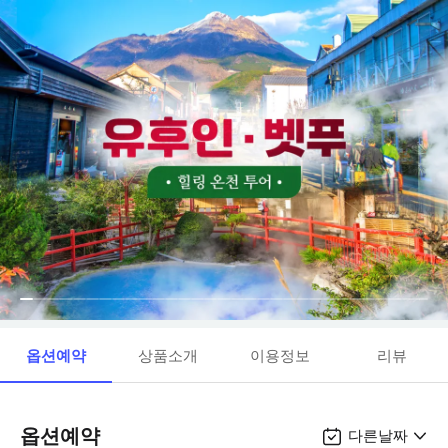
옵션예약
상품소개
이용정보
리뷰
옵션예약
다른날짜