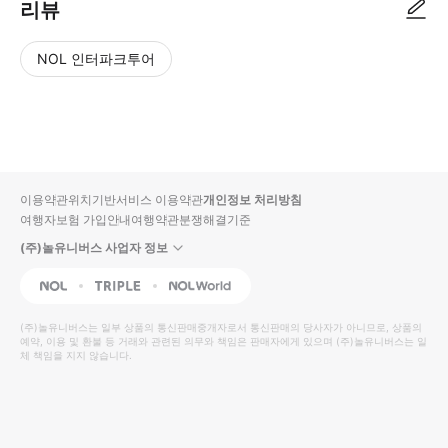
리뷰
NOL 인터파크투어
NOL
별
사
에서
점
진/
작성
높
동
된
은
영
리뷰
순
상
이용약관
위치기반서비스 이용약관
개인정보 처리방침
입니
여행자보험 가입안내
여행약관
분쟁해결기준
다.
(주)놀유니버스 사업자 정보
별
사
NOL
Triple
Interpark Global
점
진/
높
동
(주)놀유니버스
는 일부 상품의 통신판매중개자로서 통신판매의 당사자가 아니므로, 상품의
예약, 이용 및 환불 등 거래와 관련된 의무와 책임은 판매자에게 있으며
은
영
(주)놀유니버스
는 일
체 책임을 지지 않습니다.
순
상