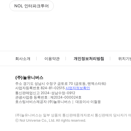
NOL 인터파크투어
NOL
에서 작성된 리뷰 입니다.
별점 높은순
별점 높은순
회사소개
이용약관
개인정보처리방침
위치기
(주)놀유니버스
주소
경기도 성남시 수정구 금토로 70 (금토동, 텐엑스타워)
사업자등록번호
824-81-02515
사업자정보확인
통신판매업신고
2024-성남수정-0912
관광사업증 등록번호 : 제2024-000024호
호스팅서비스제공자 (주)놀유니버스｜ 대표이사 이철웅
(주)놀유니버스
는 일부 상품의 통신판매중개자로서 통신판매의 당사자가 아니
ⓒ
Nol Universe Co
., Ltd. All rights reserved.