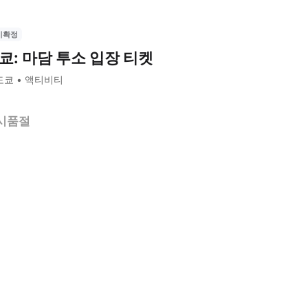
시확정
쿄: 마담 투소 입장 티켓
도쿄
액티비티
시품절