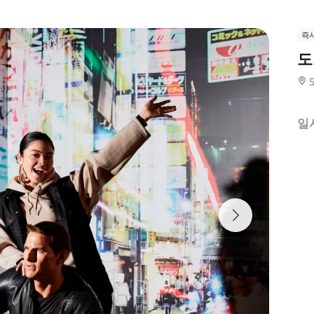
즉
도
일