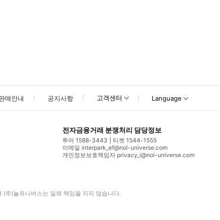
고객센터
판매안내
공지사항
Language
전자금융거래 분쟁처리 담당정보
투어 1588-3443
티켓 1544-1555
이메일 interpark_ef@nol-universe.com
개인정보보호책임자 privacy_i@nol-universe.com
며
(주)놀유니버스
는 일체 책임을 지지 않습니다.