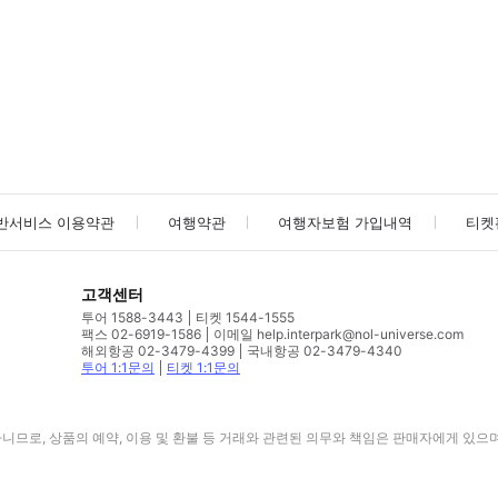
사진/동영상
사진/동영상
반서비스 이용약관
여행약관
여행자보험 가입내역
티켓
고객센터
투어 1588-3443
티켓 1544-1555
팩스 02-6919-1586
이메일 help.interpark@nol-universe.com
해외항공 02-3479-4399
국내항공 02-3479-4340
투어 1:1문의
티켓 1:1문의
므로, 상품의 예약, 이용 및 환불 등 거래와 관련된 의무와 책임은 판매자에게 있으