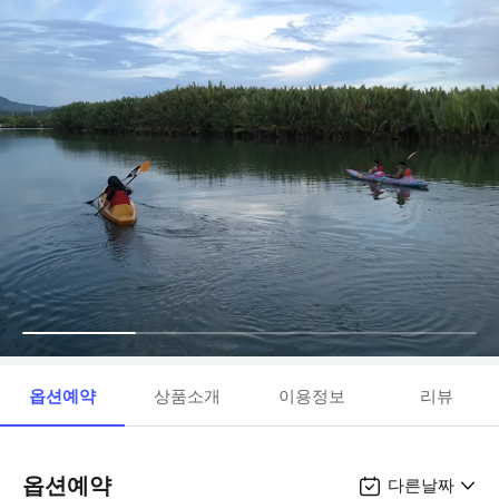
옵션예약
상품소개
이용정보
리뷰
옵션예약
다른날짜