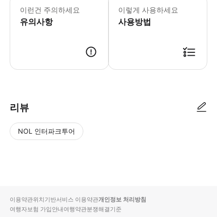
이런건 주의하세요
이렇게 사용하세요
유의사항
사용방법
예약 신청 후, 담당자가 확인하여 예약 진행을 합니다. 담당자가 예약 진행 
리뷰
NOL 인터파크투어
NOL
별
사
에서
점
진/
작성
높
동
된
은
영
리뷰
순
상
이용약관
위치기반서비스 이용약관
개인정보 처리방침
입니
여행자보험 가입안내
여행약관
분쟁해결기준
다.