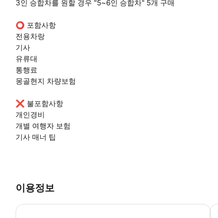
3인 승합차를 원할 경우 "5~6인 승합차" 5개 구매
⭕ 포함사항
전용차랑
기사
유류대
통행료
몽골현지 차량보험
❌ 불포함사항
개인경비
개별 여행자 보험
기사 매너 팁
이용정보