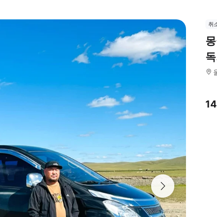
취
몽
독
1