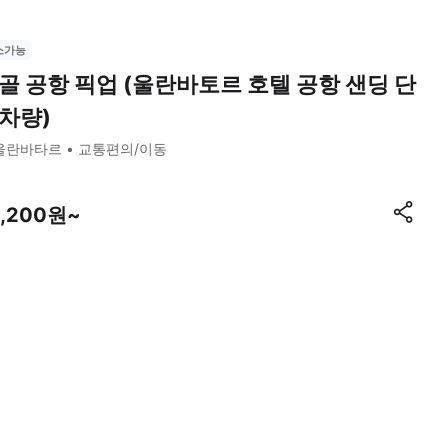
소가능
골 공항 픽업 (울란바토르 호텔 공항 샌딩 단
차량)
울란바타르
교통편의/이동
4,200원~