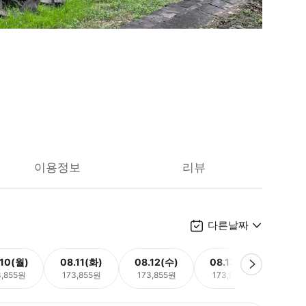
이용정보
리뷰
다른날짜
.10(월)
08.11(화)
08.12(수)
08.13(목)
08.
3,855원
173,855원
173,855원
173,855원
173