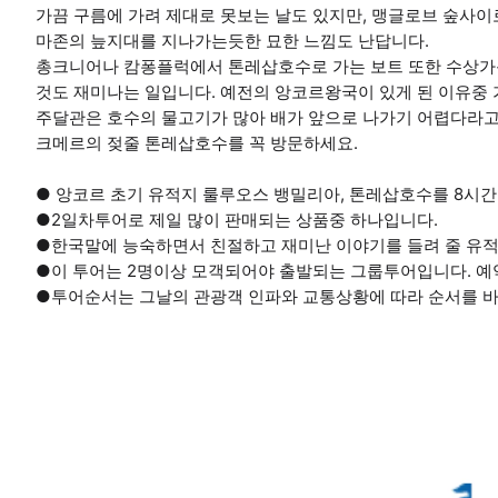
가끔 구름에 가려 제대로 못보는 날도 있지만, 맹글로브 숲사이
마존의 늪지대를 지나가는듯한 묘한 느낌도 난답니다.
총크니어나 캄퐁플럭에서 톤레삽호수로 가는 보트 또한 수상가
것도 재미나는 일입니다. 예전의 앙코르왕국이 있게 된 이유중
주달관은 호수의 물고기가 많아 배가 앞으로 나가기 어렵다라고
크메르의 젖줄 톤레삽호수를 꼭 방문하세요.
● 앙코르 초기 유적지 룰루오스 뱅밀리아, 톤레삽호수를 8시
●2일차투어로 제일 많이 판매되는 상품중 하나입니다.
●한국말에 능숙하면서 친절하고 재미난 이야기를 들려 줄 유적
●이 투어는 2명이상 모객되어야 출발되는 그룹투어입니다. 예
●투어순서는 그날의 관광객 인파와 교통상황에 따라 순서를 바꾸