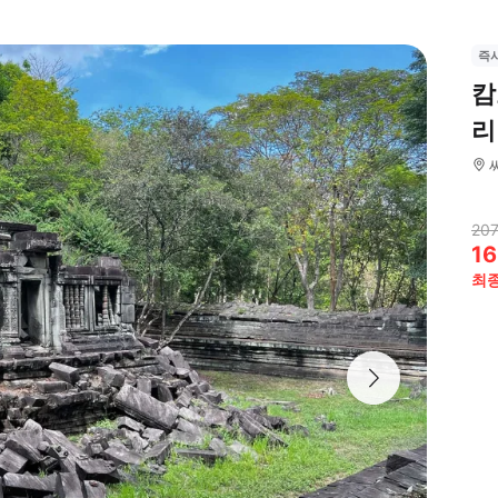
즉
캄
리
207
16
최