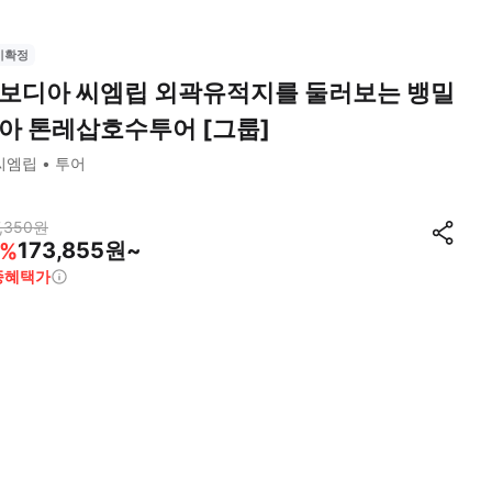
시확정
보디아 씨엠립 외곽유적지를 둘러보는 뱅밀
아 톤레삽호수투어 [그룹]
씨엠립
투어
,350
원
173,855원~
%
종혜택가