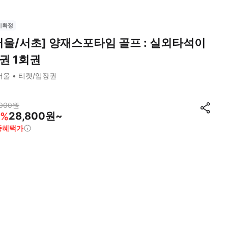
시확정
서울/서초] 양재스포타임 골프 : 실외타석이
권 1회권
서울
티켓/입장권
000
원
28,800원~
%
종혜택가