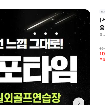
즉
[
용
32,
10
최